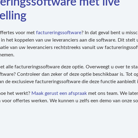
eringssoftware met live
elling
ffertes voor met
factureringssoftware
? In dat geval bent u miss
 in het koppelen van uw leveranciers aan die software. Dit stelt 
rmatie van uw leveranciers rechtstreeks vanuit uw factureringsso
 nemen.
iet alle factureringssoftware deze optie. Overweegt u over te st
ftware? Controleer dan zeker of deze optie beschikbaar is. Tot o
n de exclusieve factureringssoftware die deze functie aanbiedt i
hoe het werkt?
Maak gerust een afspraak
met ons team. We laten
en voor offertes werken. We kunnen u zelfs een demo van onze s