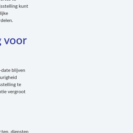
sstelling kunt
ijke
rdelen.
g voor
-date blijven
eurigheid
stelling te
tie vergroot
cten, diensten