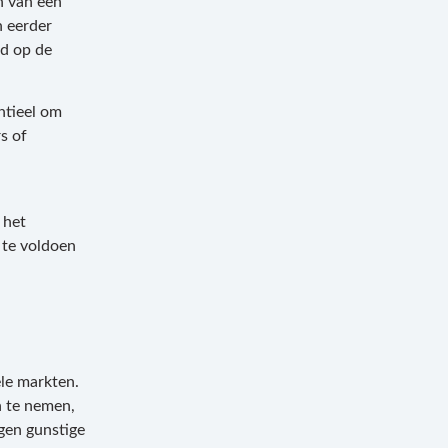
n van een
n eerder
rd op de
entieel om
s of
 het
 te voldoen
ële markten.
n te nemen,
egen gunstige