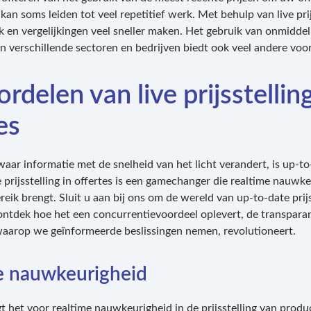
kan soms leiden tot veel repetitief werk. Met behulp van live prij
k en vergelijkingen veel sneller maken. Het gebruik van onmiddell
 in verschillende sectoren en bedrijven biedt ook veel andere voo
rdelen van live prijsstellin
es
waar informatie met de snelheid van het licht verandert, is up-to
e prijsstelling in offertes is een gamechanger die realtime nauwk
eik brengt. Sluit u aan bij ons om de wereld van up-to-date prijs
ntdek hoe het een concurrentievoordeel oplevert, de transparan
aarop we geïnformeerde beslissingen nemen, revolutioneert.
e nauwkeurigheid
gt het voor realtime nauwkeurigheid in de prijsstelling van produ