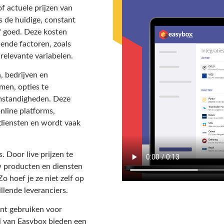
of actuele prijzen van
is de huidige, constant
f goed. Deze kosten
lende factoren, zoals
elevante variabelen.
, bedrijven en
men, opties te
omstandigheden. Deze
nline platforms,
sdiensten en wordt vaak
. Door live prijzen te
w producten en diensten
o hoef je ze niet zelf op
llende leveranciers.
unt gebruiken voor
j van Easybox bieden een