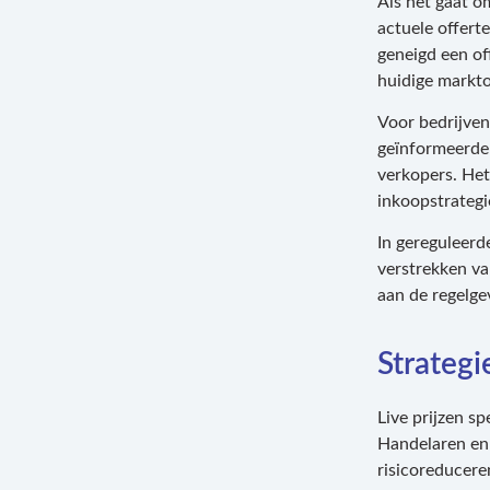
Als het gaat o
actuele offerte
geneigd een of
huidige markt
Voor bedrijven 
geïnformeerde 
verkopers. Het
inkoopstrategi
In gereguleerd
verstrekken va
aan de regelge
Strategi
Live prijzen sp
Handelaren en 
risicoreducere