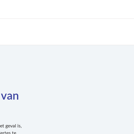
 van
t geval is,
ertes te