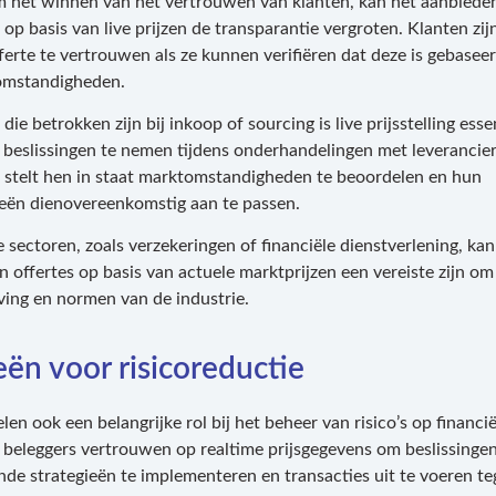
m het winnen van het vertrouwen van klanten, kan het aanbiede
 op basis van live prijzen de transparantie vergroten. Klanten zij
ferte te vertrouwen als ze kunnen verifiëren dat deze is gebasee
omstandigheden.
die betrokken zijn bij inkoop of sourcing is live prijsstelling ess
beslissingen te nemen tijdens onderhandelingen met leverancier
 stelt hen in staat marktomstandigheden te beoordelen en hun
eën dienovereenkomstig aan te passen.
e sectoren, zoals verzekeringen of financiële dienstverlening, kan
n offertes op basis van actuele marktprijzen een vereiste zijn om
ving en normen van de industrie.
eën voor risicoreductie
elen ook een belangrijke rol bij het beheer van risico’s op financi
beleggers vertrouwen op realtime prijsgegevens om beslissinge
nde strategieën te implementeren en transacties uit te voeren t