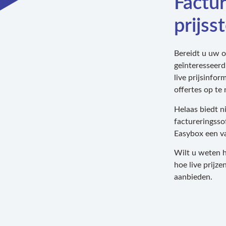
Factur
prijsst
Bereidt u uw o
geïnteresseerd
live prijsinfo
offertes op te
Helaas biedt n
factureringsso
Easybox een va
Wilt u weten 
hoe live prijz
aanbieden.