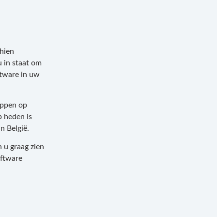
chien
u in staat om
ftware in uw
appen op
p heden is
n België.
 u graag zien
oftware