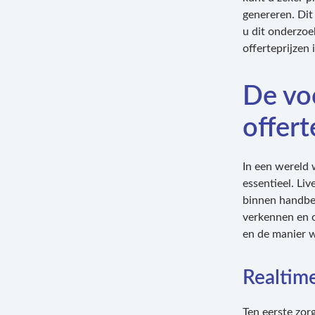
genereren. Dit 
u dit onderzoe
offerteprijzen
De voo
offert
In een wereld 
essentieel. Liv
binnen handber
verkennen en o
en de manier w
Realtim
Ten eerste zor