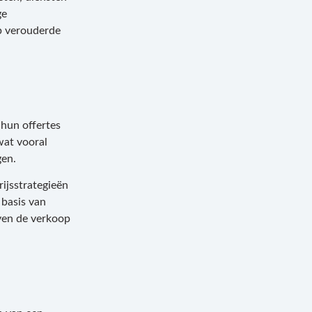
ge
p verouderde
 hun offertes
wat vooral
gen.
ijsstrategieën
basis van
jven de verkoop