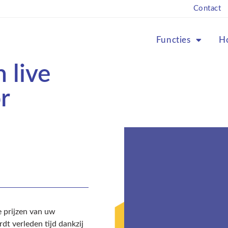
Contact
Functies
H
 live
r
e prijzen van uw
dt verleden tijd dankzij