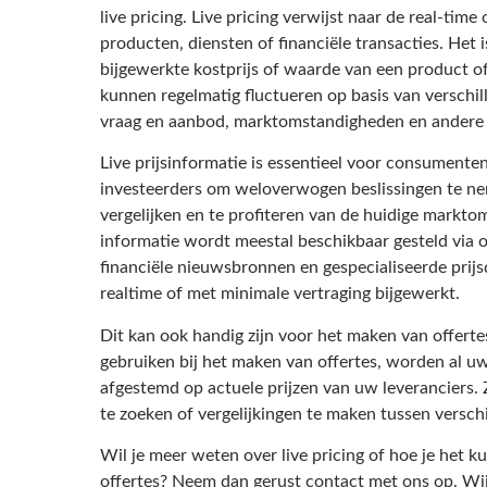
live pricing. Live pricing verwijst naar de real-time 
producten, diensten of financiële transacties. Het 
bijgewerkte kostprijs of waarde van een product o
kunnen regelmatig fluctueren op basis van verschil
vraag en aanbod, marktomstandigheden en andere r
Live prijsinformatie is essentieel voor consumenten
investeerders om weloverwogen beslissingen te ne
vergelijken en te profiteren van de huidige markt
informatie wordt meestal beschikbaar gesteld via o
financiële nieuwsbronnen en gespecialiseerde prij
realtime of met minimale vertraging bijgewerkt.
Dit kan ook handig zijn voor het maken van offertes
gebruiken bij het maken van offertes, worden al u
afgestemd op actuele prijzen van uw leveranciers. Z
te zoeken of vergelijkingen te maken tussen verschi
Wil je meer weten over live pricing of hoe je het k
offertes? Neem dan gerust contact met ons op. Wi