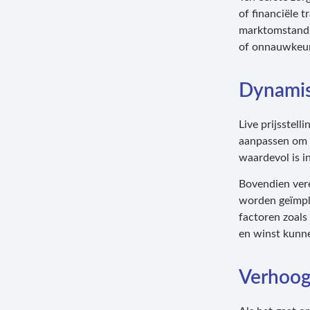
of financiële 
marktomstandi
of onnauwkeur
Dynamis
Live prijsstel
aanpassen om d
waardevol is i
Bovendien vere
worden geïmple
factoren zoals
en winst kunne
Verhoog