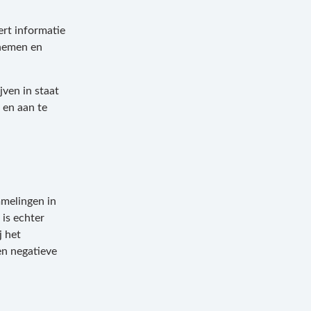
ert informatie
 nemen en
jven in staat
 en aan te
ommelingen in
is echter
j het
en negatieve